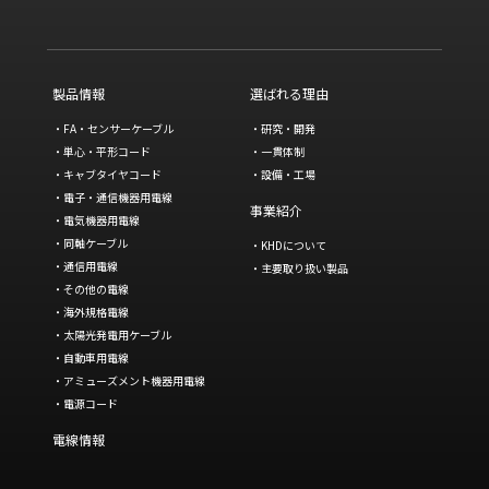
製品情報
選ばれる理由
FA・センサーケーブル
研究・開発
単心・平形コード
一貫体制
キャブタイヤコード
設備・工場
電子・通信機器用電線
事業紹介
電気機器用電線
同軸ケーブル
KHDについて
通信用電線
主要取り扱い製品
その他の電線
海外規格電線
太陽光発電用ケーブル
自動車用電線
アミューズメント機器用電線
電源コード
電線情報